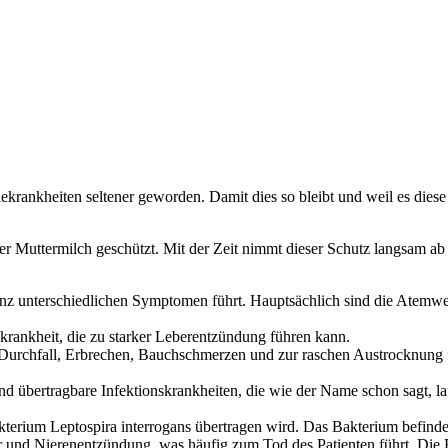
rankheiten seltener geworden. Damit dies so bleibt und weil es dies
er Muttermilch geschützt. Mit der Zeit nimmt dieser Schutz langsam ab
 ganz unterschiedlichen Symptomen führt. Hauptsächlich sind die At
onskrankheit, die zu starker Leberentzündung führen kann.
em Durchfall, Erbrechen, Bauchschmerzen und zur raschen Austrocknung f
 übertragbare Infektionskrankheiten, die wie der Name schon sagt, lau
Bakterium Leptospira interrogans übertragen wird. Das Bakterium befin
 und Nierenentzündung, was häufig zum Tod des Patienten führt. Die E