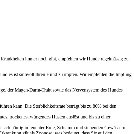
e Krankheiten immer noch gibt, empfehlen wir Hunde regelmässig zu
 und es ist sinnvoll Ihren Hund zu impfen. Wir empfehlen die Impfung
emwege, der Magen-Darm-Trakt sowie das Nervensystem des Hundes
ühren kann. Die Sterblichkeitsrate beträgt bis zu 80% bei den
tes, trockenes, würgendes Husten auslöst und bis zu einer
det sich häufig in feuchter Erde, Schlamm und stehenden Gewässern.
rkrankung gilt als Zoonose, was bedeutet, dass Sie auf den