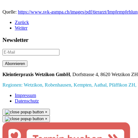
Quelle:
https://www.svk-asmpa.ch/images/pdf/tierarzt/Impfempfe
Zurück
Weiter
Newsletter
Abonnieren
Kleintierpraxis Wetzikon GmbH
, Dorfstrasse 4, 8620 Wetzikon ZH
Regionen: Wetzikon, Robenhausen, Kempten, Aathal, Pfäffikon ZH, B
Impressum
Datenschutz
×
×