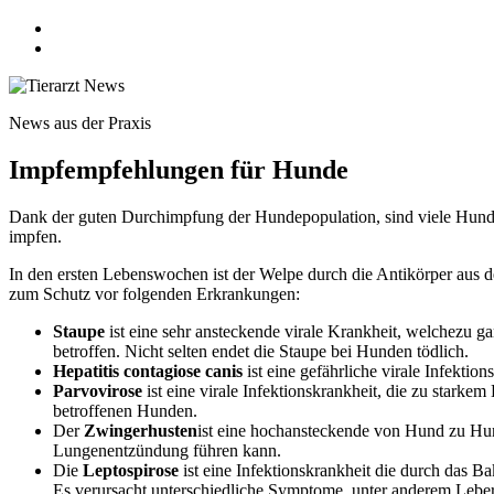
News aus der Praxis
Impfempfehlungen für Hunde
Dank der guten Durchimpfung der Hundepopulation, sind viele Hundek
impfen.
In den ersten Lebenswochen ist der Welpe durch die Antikörper aus d
zum Schutz vor folgenden Erkrankungen:
Staupe
ist eine sehr ansteckende virale Krankheit, welchezu
betroffen. Nicht selten endet die Staupe bei Hunden tödlich.
Hepatitis contagiose canis
ist eine gefährliche virale Infekti
Parvovirose
ist eine virale Infektionskrankheit, die zu stark
betroffenen Hunden.
Der
Zwingerhusten
ist eine hochansteckende von Hund zu Hund
Lungenentzündung führen kann.
Die
Leptospirose
ist eine Infektionskrankheit die durch das 
Es verursacht unterschiedliche Symptome, unter anderem Leber